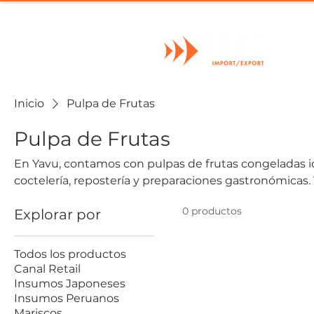
I
Inicio
Pulpa de Frutas
Pulpa de Frutas
En Yavu, contamos con pulpas de frutas congeladas ideales para jugos, smoothies,
coctelería, repostería y preparaciones gastronómicas.
tropicales y sabores de alta demanda para restaurantes
0 productos
Explorar por
negocios de alimentos. Nuestras pulpas destacan por su practicidad, sabor y
conservación, permitiendo mantener calidad y disponi
Disponemos de distintos sabores y formatos orientado
Todos los productos
mayorista.
Canal Retail
Insumos Japoneses
Insumos Peruanos
Mariscos