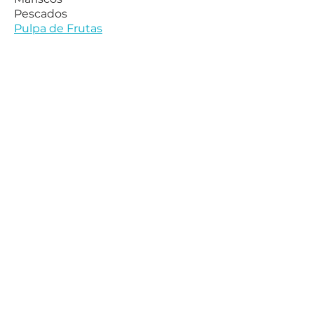
Pescados
Pulpa de Frutas
CONTACTO
r.azocar@yavu.cl
+56 9 9865 1970
Avenida el Retiro 1227, Bodega 5,
Avanza Park Miraflores, Renca,
Santiago de Chile.