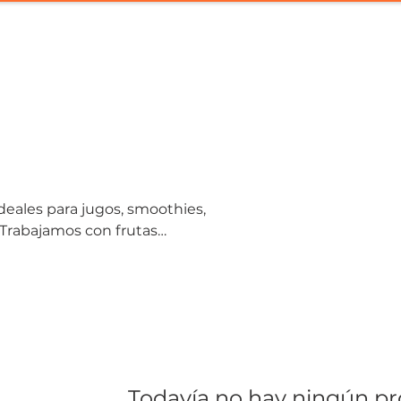
nicio
¿Quiénes somos?
Productos
Import
 Trabajamos con frutas
, cafeterías, hoteles y
bilidad durante todo el año.
s al uso profesional y
Todavía no hay ningún pro