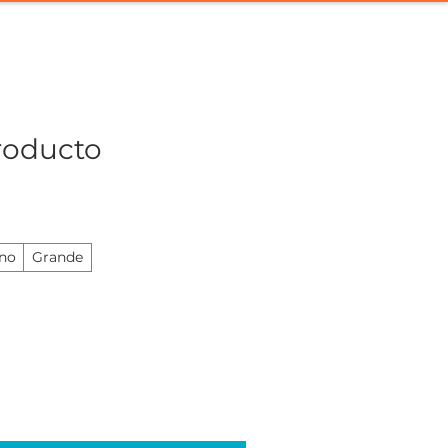
a con Nosotros
Contacto
roducto
no
Grande