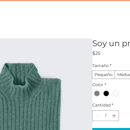
nicio
¿Quiénes somos?
Productos
Import
Soy un p
Precio
$25
Tamaño
*
Pequeño
Media
Color
*
Cantidad
*